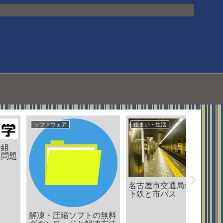
ソフトウェア
住まい・生活
ウェブサ
名古屋市交通局の市営地
漢字の
下鉄と市バス
べる方
解凍・圧縮ソフトの無料