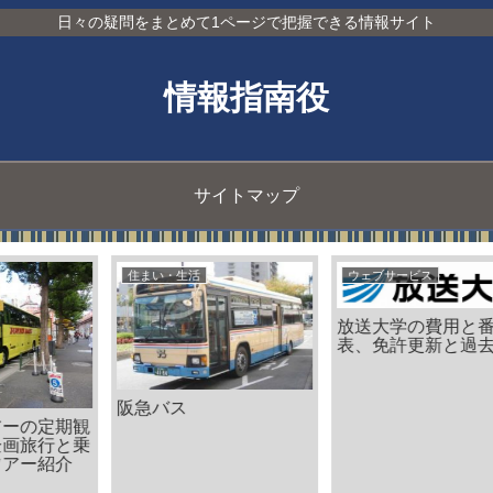
日々の疑問をまとめて1ページで把握できる情報サイト
情報指南役
サイトマップ
住まい・生活
ウェブサービス
放送大学の費用と番組
表、免許更新と過去問題
阪急バス
観
乗