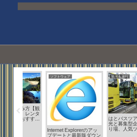
ソフトウェア
観光＆旅行
み方【観
、レンタ
はとバスツアーの定期
おすすめ
光と募集型企画旅行と
目で紹介
り場、人気ツアー紹介
Internet Explorerのアッ
プデートと最新版ダウン