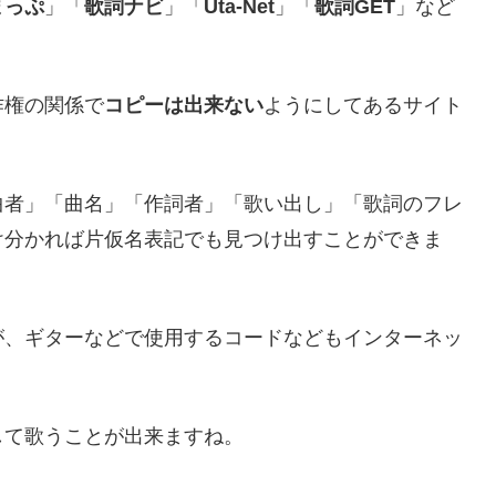
まっぷ
」「
歌詞ナビ
」「
Uta-Net
」「
歌詞GET
」など
作権の関係で
コピーは出来ない
ようにしてあるサイト
曲者」「曲名」「作詞者」「歌い出し」「歌詞のフレ
け分かれば片仮名表記でも見つけ出すことができま
が、ギターなどで使用するコードなどもインターネッ
して歌うことが出来ますね。