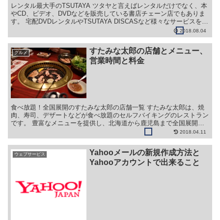
レンタル最大手のTSUTAYA ツタヤと言えばレンタルだけでなく、本
やCD、ビデオ、DVDなどを販売している書店チェーン店でもありま
す。 宅配DVDレンタルやTSUTAYA DISCASなど様々なサービスを手
掛けています。 ツタヤには店舗サ...
2018.08.04
すたみな太郎の店舗とメニュー、
グルメ
営業時間と料金
食べ放題！全国展開のすたみな太郎の店舗一覧 すたみな太郎は、焼
肉、寿司、デザートなどが食べ放題のセルフバイキングのレストラン
です。 豊富なメニューを提供し、北海道から鹿児島まで全国展開し
ています。 そしてファミリー層だけでなく、学生やサラリ...
2018.04.11
Yahooメールの新規作成方法と
ウェブサービス
Yahooアカウントで出来ること