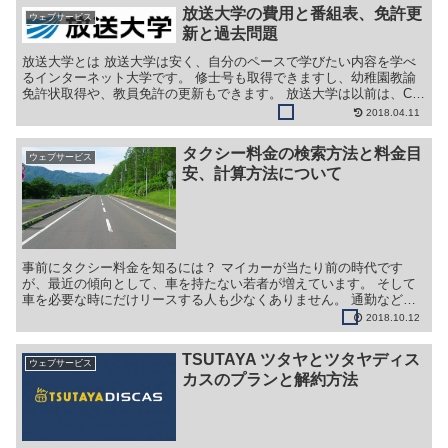
放送大学の費用と番組表、免許更
ウェブサービス
新と過去問題
放送大学とは 放送大学は安く、自分のペースで学びたい内容を学べ
るインターネット大学です。 修士号も取得できますし、幼稚園教諭
免許状取得や、教員免許の更新もできます。 放送大学は以前は、CS
スカパーのチャンネルで講義内容番組を放送するスタイル...
2018.04.11
タクシー料金の検索方法と料金目
ウェブサービス
安、計算方法について
事前にタクシー料金を知るには？ マイカーが当たり前の時代です
が、最近の傾向として、車を持たない若者が増えています。 そして
車を必要な時にだけリースする人も少なくありません。 通勤などに
は電車やバスを利用するわけですが、時にはタクシーを使う場...
2018.10.12
TSUTAYA ツタヤとツタヤディス
ウェブサービス
カスのプランと解約方法