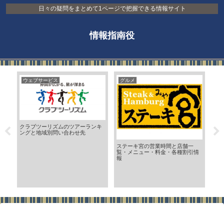
日々の疑問をまとめて1ページで把握できる情報サイト
情報指南役
ウェブサービス
グルメ
ウ
クラブツーリズムのツアーランキ
ングと地域別問い合わせ先
成
ステーキ宮の営業時間と店舗一
覧・メニュー・料金・各種割引情
報
郵
名