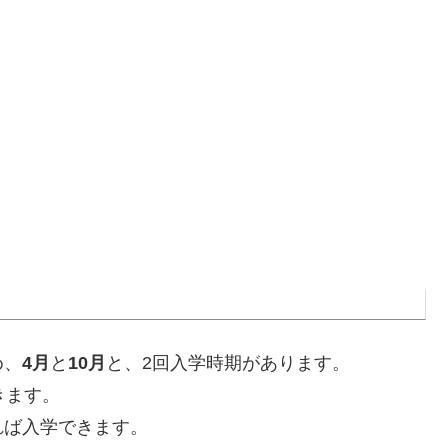
め、
4月
と
10月
と、2回入学時期があります。
きます。
れば入学できます。