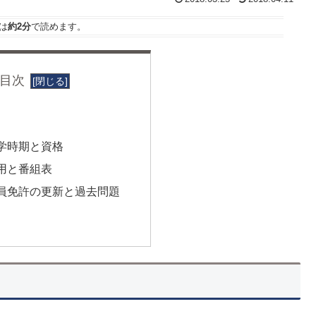
は
約2分
で読めます。
目次
学時期と資格
用と番組表
員免許の更新と過去問題