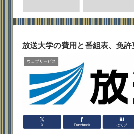
時期とクーポン取得方
、カタログ請求方法
放送大学の費用と番組表、免許
ウェブサービス
X
Facebook
はてブ