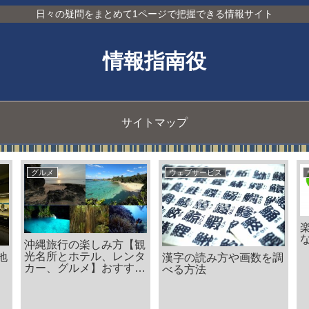
日々の疑問をまとめて1ページで把握できる情報サイト
情報指南役
サイトマップ
ビス
ウェブサービス
住まい・生活
ーリズムのツア
ングと地域別問
阪急バス
タクシー料金の検索方法
先
と料金目安、計算方法に
ついて