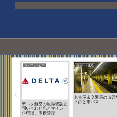
ェブサービス
公共
ウェブサー
クラブツ
ーランキ
南海バスの路線図と運
い合わせ
賃、乗り方、遅延情報
ルメゾンネットのセー