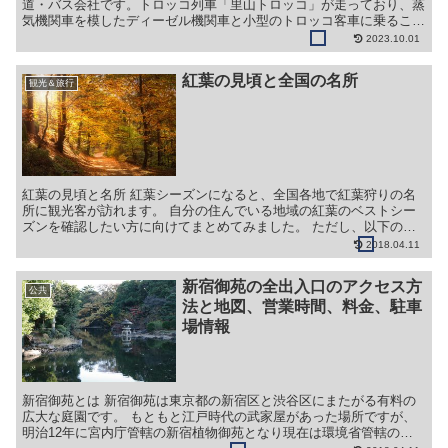
道・バス会社です。トロッコ列車「里山トロッコ」が走っており、蒸
気機関車を模したディーゼル機関車と小型のトロッコ客車に乗ること
が出来ます。見どころは里見駅から養老渓谷駅の区間です。
2023.10.01
紅葉の見頃と全国の名所
観光＆旅行
紅葉の見頃と名所 紅葉シーズンになると、全国各地で紅葉狩りの名
所に観光客が訪れます。 自分の住んでいる地域の紅葉のベストシー
ズンを確認したい方に向けてまとめてみました。 ただし、以下の見
頃の時期は平年の平均であるため、9月から10月にかけて...
2018.04.11
新宿御苑の全出入口のアクセス方
公共
法と地図、営業時間、料金、駐車
場情報
新宿御苑とは 新宿御苑は東京都の新宿区と渋谷区にまたがる有料の
広大な庭園です。 もともと江戸時代の武家屋があった場所ですが、
明治12年に宮内庁管轄の新宿植物御苑となり現在は環境省管轄の庭