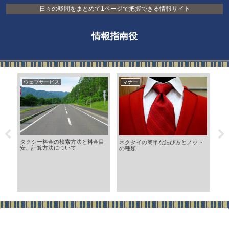
日々の疑問をまとめて1ページで把握できる情報サイト
情報指南役
ウェブサービス
マナー
住
ネ
タクシー料金の検索方法と料金目
濃
ネクタイの簡単な結び方とノット
安、計算方法について
表
の種類