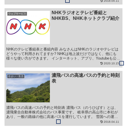
園で二酸化炭素の削減、ゴミの減量問題など環境保全に取り...
2018.04.11
NHKラジオとテレビ番組と
ウェブサービス
NHKBS、NHKネットクラブ紹介
NHKのテレビ番組表と番組内容 みなさんはNHKのラジオやテレビは
どうやって利用されてますか? NHKは地上波だけではなく、他にも
様々な使い方ができます。 インターネット、アプリ、Youtubeも公式
チャンネルがあります。 まずは地上波の番...
2020.10.15
濃飛バスの高速バスの予約と時刻
住まい・生活
表
濃飛バスの高速バスの予約と時刻表 濃飛バス（のうひばす）とは、
濃飛乗合自動車株式会社のバス事業です。 岐阜県の高山市に本社が
あり、一般の路線の他に高速バスを運行しています。 雪国への運行
バスなのもあり、大きな荷物も載せやすく、便利なバスです...
2018.04.11