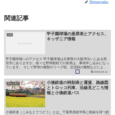
Shinanyaku
関連記事
甲子園球場の座席表とアクセス、
公共
キッザニア情報
甲子園球場へのアクセス 甲子園球場は兵庫県の大阪湾沿いにある西
宮市にありますが、様々な野球観戦での座席は、事前申し込みになっ
ています。 そして野球の種類やリーグ戦、交流戦の種類などによっ
てもチケット値段の設定・相場などが事なりますので、事前...
2018.04.11
小湊鉄道の時刻表と運賃、路線図
観光＆旅行
とトロッコ列車、沿線見どころ情
報と小湊鉄道バス
小湊鉄道（こみなとてつどう）とは、千葉県房総半島に路線を持つ鉄